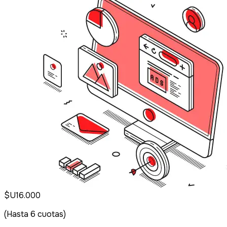
$U
16.000
(Hasta
6
cuotas)