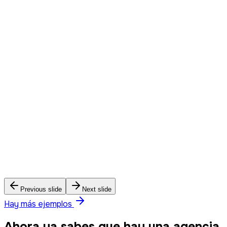
Planificación de Estrategia Comercial
Ecoavatar – Planificación Estratégica
Previous slide
Next slide
Hay más ejemplos
Ahora ya sabes que hay una agencia